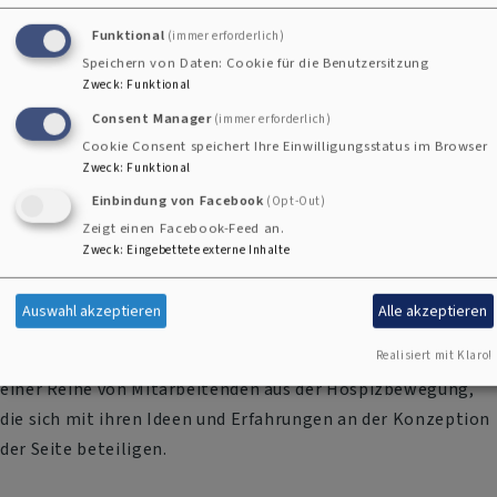
Funktional
(immer erforderlich)
Unsere Community ist inzwischen auf fast 3000 registrierte
Speichern von Daten: Cookie für die Benutzersitzung
Zweck
:
Funktional
Userinnen und User gewachsen. An vielen Tagen besuchen
uns über 200 Menschen.
Consent Manager
(immer erforderlich)
Cookie Consent speichert Ihre Einwilligungsstatus im Browser
Zweck
:
Funktional
Kirchliche Einrichtungen, Gemeinden und Hospizvereine
Einbindung von Facebook
(Opt-Out)
sind herzlich eingeladen, mit
Gedenkenswert
zu arbeiten.
Zeigt einen Facebook-Feed an.
Sie können dort zum Beispiel eigene Erinnerungsseiten
Zweck
:
Eingebettete externe Inhalte
erstellen und auf die eigen Website übernehmen.
Auswahl akzeptieren
Alle akzeptieren
Wir freuen uns über mehr als 100 Kooperationspartner
überwiegend aus dem kirchlichen Raum und danken auch
Realisiert mit Klaro!
einer Reihe von Mitarbeitenden aus der Hospizbewegung,
die sich mit ihren Ideen und Erfahrungen an der Konzeption
der Seite beteiligen.