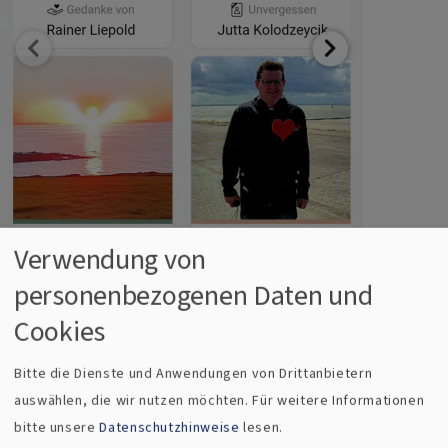
Verwendung von
Rainer Liepold
personenbezogenen Daten und
Gedenkenswert: Trauer im digitalen Raum
Cookies
Das Portal
Gedenkenswert
lädt dazu ein, Erinnerungen an
Bitte die Dienste und Anwendungen von Drittanbietern
Verstorbene teilen, virtuelle Kerzen für sie anzünden und
auswählen, die wir nutzen möchten.
Für weitere Informationen
sich mit anderen darüber austauschen, was Ihnen in der
bitte unsere
Datenschutzhinweise
lesen.
Trauer die Kraft gibt.