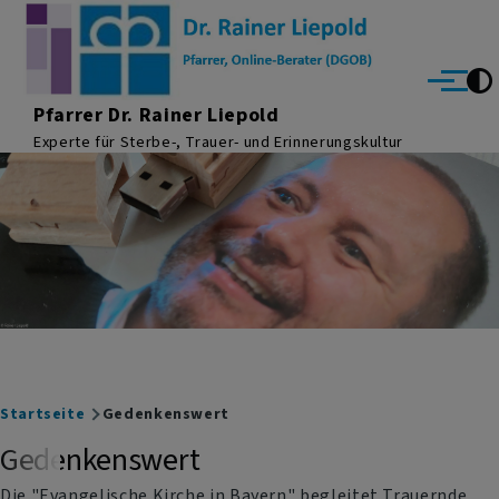
Direkt zum Inhalt
Menü
Pfarrer Dr. Rainer Liepold
Experte für Sterbe-, Trauer- und Erinnerungskultur
Breadcrumb
Startseite
Gedenkenswert
Gedenkenswert
Die "Evangelische Kirche in Bayern" begleitet Trauernde